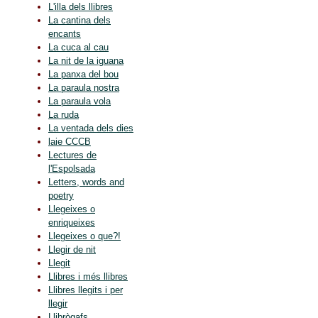
L'illa dels llibres
La cantina dels
encants
La cuca al cau
La nit de la iguana
La panxa del bou
La paraula nostra
La paraula vola
La ruda
La ventada dels dies
laie CCCB
Lectures de
l'Espolsada
Letters, words and
poetry
Llegeixes o
enriqueixes
Llegeixes o que?!
Llegir de nit
Llegit
Llibres i més llibres
Llibres llegits i per
llegir
Llibrògafs