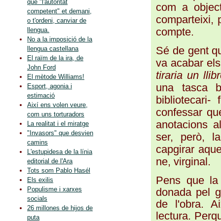
que "l'autoritat
com a object
competent" et demani,
comparteixi, 
o t'ordeni, canviar de
compte.
llengua.
No a la imposició de la
Sé de gent qu
llengua castellana
El raïm de la ira, de
va acabar els 
John Ford
tiraria un lli
El mètode Williams!
una tasca b
Esport, agonia i
estimació
bibliotecari
Així ens volen veure,
confessar que
com uns torturadors
anotacions a
La realitat i el miratge
"Invasors" que desvien
ser, però, 
camins
capgirar aque
L'estupidesa de la línia
ne, virginal.
editorial de l'Ara
Tots som Pablo Hasél
Pens que la d
Els exilis
Populisme i xarxes
donada pel g
socials
de l'obra. A
26 millones de hijos de
lectura. Perqu
puta