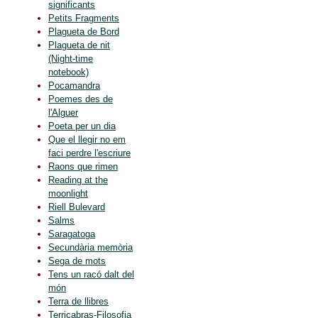
significants
Petits Fragments
Plagueta de Bord
Plagueta de nit
(Night-time
notebook)
Pocamandra
Poemes des de
l'Alguer
Poeta per un dia
Que el llegir no em
faci perdre l'escriure
Raons que rimen
Reading at the
moonlight
Riell Bulevard
Salms
Saragatoga
Secundària memòria
Sega de mots
Tens un racó dalt del
món
Terra de llibres
Terricabras-Filosofia