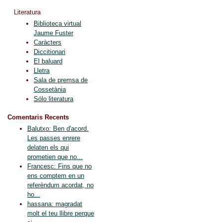
Literatura
Biblioteca virtual
Jaume Fuster
Caràcters
Diccitionari
El baluard
Lletra
Sala de premsa de
Cossetània
Sólo literatura
Comentaris Recents
Balutxo: Ben d'acord.
Les passes enrere
delaten els qui
prometien que no...
Francesc: Fins que no
ens comptem en un
referèndum acordat, no
ho...
hassana: magradat
molt el teu llibre perque