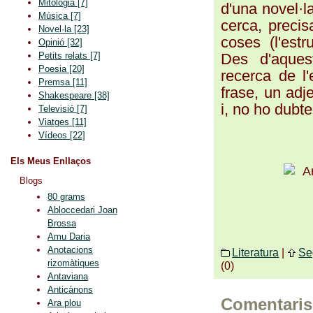
Mitologia
[7]
d'una novel·l
Música
[7]
cerca, precisa
Novel·la
[23]
coses (l'estr
Opinió
[32]
Des d'aquest
Petits relats
[7]
Poesia
[20]
recerca de l'
Premsa
[11]
frase, un adj
Shakespeare
[38]
i, no ho dubt
Televisió
[7]
Viatges
[11]
Vídeos
[22]
Els Meus Enllaços
Blogs
80 grams
Abloccedari Joan
Brossa
Amu Daria
Anotacions
Literatura
|
Se
rizomàtiques
(0)
Antaviana
Anticànons
Comentaris
Ara plou