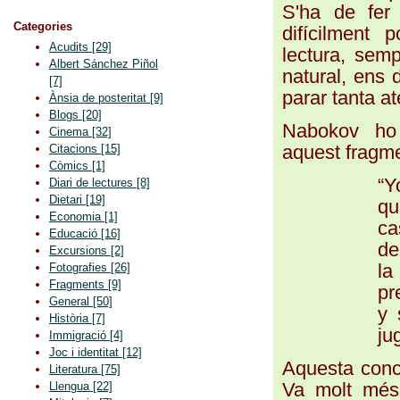
S'ha de fer
Categories
difícilment
Acudits
[29]
lectura, semp
Albert Sánchez Piñol
natural, ens 
[7]
parar tanta at
Ànsia de posteritat
[9]
Blogs
[20]
Nabokov ho 
Cinema
[32]
aquest fragmen
Citacions
[15]
Còmics
[1]
“
Y
Diari de lectures
[8]
Dietari
[19]
qu
Economia
[1]
ca
Educació
[16]
de
Excursions
[2]
l
Fotografies
[26]
Fragments
[9]
pr
General
[50]
y 
Història
[7]
ju
Immigració
[4]
Joc i identitat
[12]
Aquesta conce
Literatura
[75]
Va molt més 
Llengua
[22]