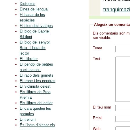
Distopies
tranquimaz
Eines de llengua
El basar de les
espècies
Afegeix un comenta
El bloc dels viatges
El blog de Gabriel
Els comentaris són mod
Bibiloni
ser visible.
El blog del senyor
Boix. L'hora del
Tema
lector
Text
El Llibreter
El pèndol de petites
oscil·lacions
El racó dels gomets
El tronc i les cendres
El violinista celest
Els llibres de Proa
Premià
Els llibres del celler
El teu nom
Encara queden les
paraules
Email
Entrellum
És l’hora d’hissar els
Web