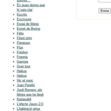
somnis...
És quan dormo que
hi vaig clar
Escrits
Escriviure
Espai de llibres
Estret de Bering
Fèlix
Filant prim
Flaneuse
Flux
Fotolog
Frannia
Gamoia
Gran tour
Haikus
Haikus
Hic et nunc
Joan Perelló
Jordi Romero: els
llibres que he llegit
Kpitana64
L'efecte Jauss 2.0
L'habitació grisa