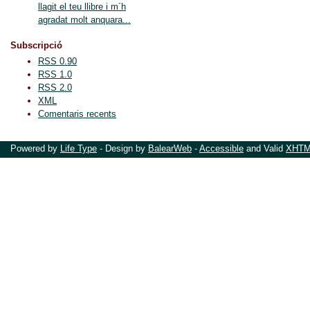
llagit el teu llibre i m´h
agradat molt anquara...
Subscripció
RSS 0.90
RSS 1.0
RSS 2.0
XML
Comentaris recents
Powered by
Life Type
- Design by
BalearWeb
-
Accessible
and Valid
XHTML