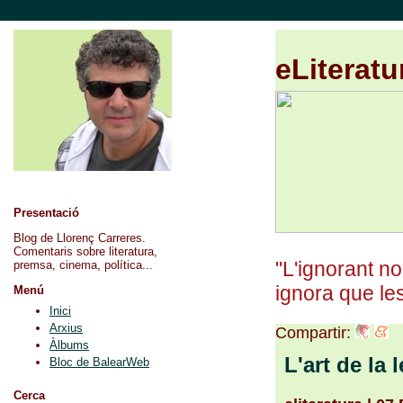
eLiteratu
Presentació
Blog de Llorenç Carreres.
Comentaris sobre literatura,
"L'ignorant no
premsa, cinema, política...
ignora que les
Menú
Inici
Arxius
Compartir:
Àlbums
L'art de la 
Bloc de BalearWeb
Cerca