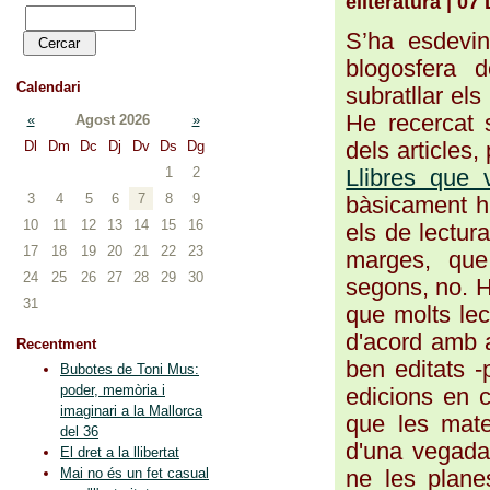
eliteratura | 0
S’ha esdevin
blogosfera 
Calendari
subratllar els
He recercat 
«
Agost 2026
»
dels articles,
Dl
Dm
Dc
Dj
Dv
Ds
Dg
Llibres que v
1
2
3
4
5
6
7
8
9
bàsicament hi
10
11
12
13
14
15
16
els de lectur
17
18
19
20
21
22
23
marges, que
24
25
26
27
28
29
30
segons, no. H
31
que molts lec
d'acord amb a
Recentment
ben editats -
Bubotes de Toni Mus:
poder, memòria i
edicions en 
imaginari a la Mallorca
que les mate
del 36
d'una vegada
El dret a la llibertat
ne les plane
Mai no és un fet casual