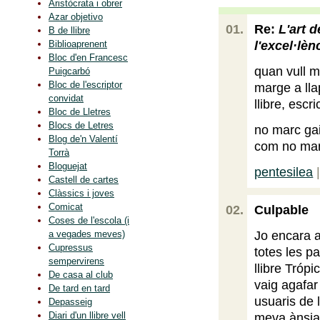
Aristòcrata i obrer
Azar objetivo
Re:
L'art d
B de llibre
l'excel·lèn
Biblioaprenent
Bloc d'en Francesc
quan vull ma
Puigcarbó
Bloc de l'escriptor
marge a lla
convidat
llibre, escr
Bloc de Lletres
Blocs de Letres
no marc gair
Blog de'n Valentí
com no mar
Torrà
Bloguejat
pentesilea
|
Castell de cartes
Clàssics i joves
Comicat
Culpable
Coses de l'escola (i
Jo encara a
a vegades meves)
Cupressus
totes les p
sempervirens
llibre Trópi
De casa al club
vaig agafar
De tard en tard
usuaris de 
Depasseig
Diari d'un llibre vell
meva ànsia