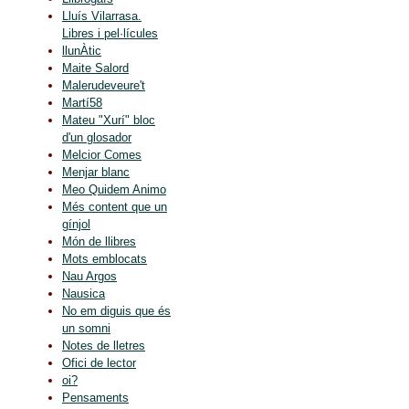
Lluís Vilarrasa.
Libres i pel·lícules
llunÀtic
Maite Salord
Malerudeveure't
Martí58
Mateu "Xurí" bloc
d'un glosador
Melcior Comes
Menjar blanc
Meo Quidem Animo
Més content que un
gínjol
Món de llibres
Mots emblocats
Nau Argos
Nausica
No em diguis que és
un somni
Notes de lletres
Ofici de lector
oi?
Pensaments