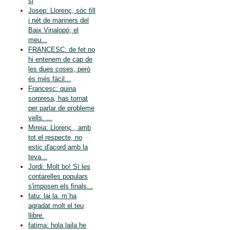
si
Josep: Llorenç, sóc fill
i nét de mariners del
Baix Vinalopó; el
meu...
FRANCESC: de fet no
hi entenem de cap de
les dues coses, però
és més fàcil...
Francesc: quina
sorpresa, has tornat
per parlar de probleme
vells. ...
Mireia: Llorenç , amb
tot el respecte, no
estic d'acord amb la
teva...
Jordi: Molt bo! Sí les
contarelles populars
s'imposen els finals...
fatu: lai la. m´ha
agradat molt el teu
llibre.
fatima: hola laila he