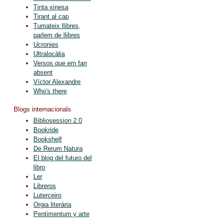
Tinta xinesa
Tirant al cap
Tumateix llibres,
parlem de llibres
Ucronies
Ultralocàlia
Versos que em fan
absent
Víctor Alexandre
Who's there
Blogs internacionals
Bibliosession 2.0
Bookride
Bookshelf
De Rerum Natura
El blog del futuro del
libro
Ler
Libreros
Luterceiro
Orgia literária
Pentimentum y arte